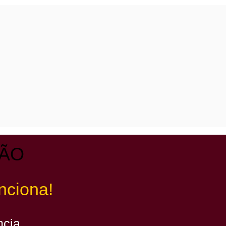
LÃO
nciona!
ncia