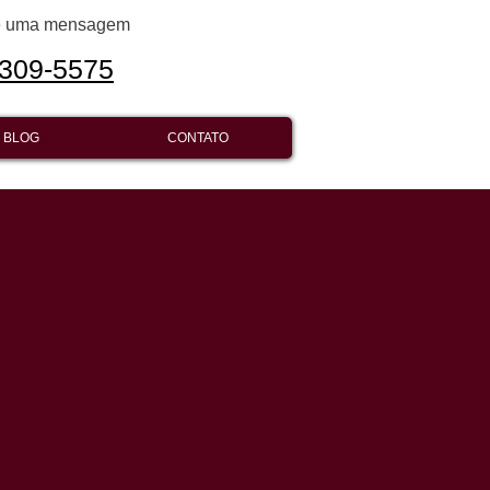
ie uma mensagem
309-5575​​​
BLOG
CONTATO