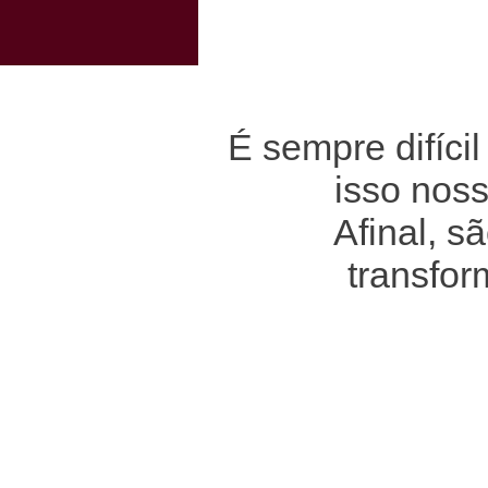
É s
empre difíci
isso noss
Afinal, 
transfor