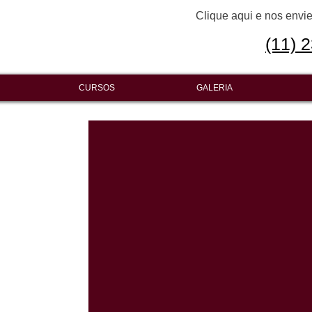
Clique aqui e nos env
(11) 2
CURSOS
GALERIA
nçar!
do e
o