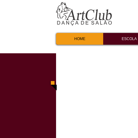
HOME
ESCOLA
Seja Bem Vindo!
Aprenda a da
É fácil, rápi
divertid