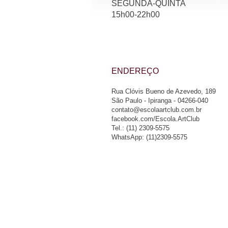
SEGUNDA-QUINTA
15h00-22h00​
ENDEREÇO
Rua Clóvis Bueno de Azevedo, 189
São Paulo - Ipiranga - 04266-040
contato@escolaartclub.com.br
facebook.com/Escola.ArtClub
Tel.
: (11) 2309-5575
WhatsApp
: (11)2309-5575