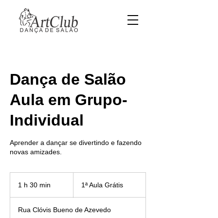
Dança de Salão
Aula em Grupo-
Individual
Aprender a dançar se divertindo e fazendo
novas amizades.
1ª
Aula
1 h 30 min
1
1ª Aula Grátis
Grátis
3
0
Rua Clóvis Bueno de Azevedo
m